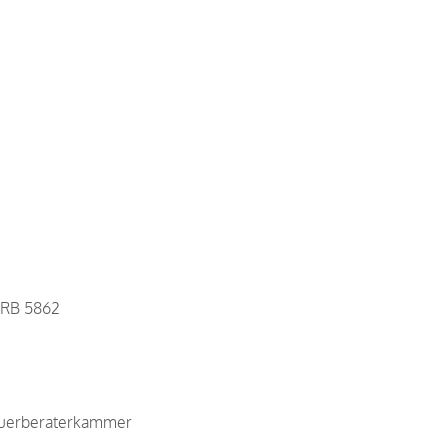
)
 HRB 5862
teuerberaterkammer