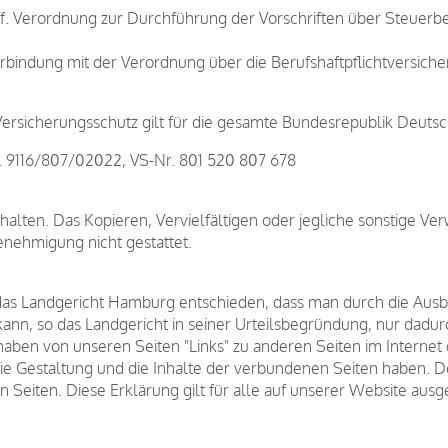
ff. Verordnung zur Durchführung der Vorschriften über Steuerb
bindung mit der Verordnung über die Berufshaftpflichtversiche
rsicherungsschutz gilt für die gesamte Bundesrepublik Deuts
r. 9116/807/02022, VS-Nr. 801 520 807 678
lten. Das Kopieren, Vervielfältigen oder jegliche sonstige V
enehmigung nicht gestattet.
 das Landgericht Hamburg entschieden, dass man durch die Ausbri
 kann, so das Landgericht in seiner Urteilsbegründung, nur dadu
haben von unseren Seiten "Links" zu anderen Seiten im Internet gel
f die Gestaltung und die Inhalte der verbundenen Seiten haben. D
 Seiten. Diese Erklärung gilt für alle auf unserer Website ausge