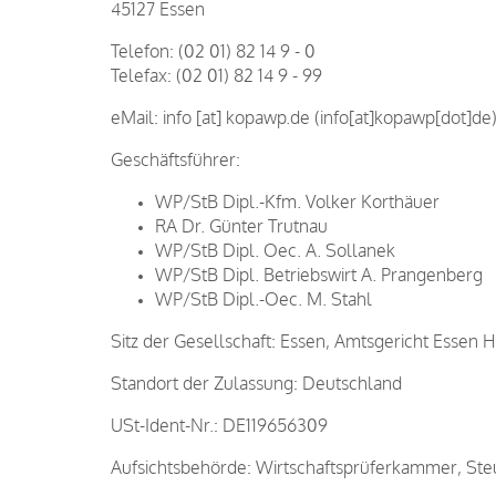
45127 Essen
Telefon: (02 01) 82 14 9 - 0
Telefax: (02 01) 82 14 9 - 99
eMail:
info
[at]
kopawp.de
(info[at]kopawp[dot]de
Geschäftsführer:
WP/StB Dipl.-Kfm. Volker Korthäuer
RA Dr. Günter Trutnau
WP/StB Dipl. Oec. A. Sollanek
WP/StB Dipl. Betriebswirt A. Prangenberg
WP/StB Dipl.-Oec. M. Stahl
Sitz der Gesellschaft: Essen, Amtsgericht Essen
Standort der Zulassung: Deutschland
USt-Ident-Nr.: DE119656309
Aufsichtsbehörde: Wirtschaftsprüferkammer, S